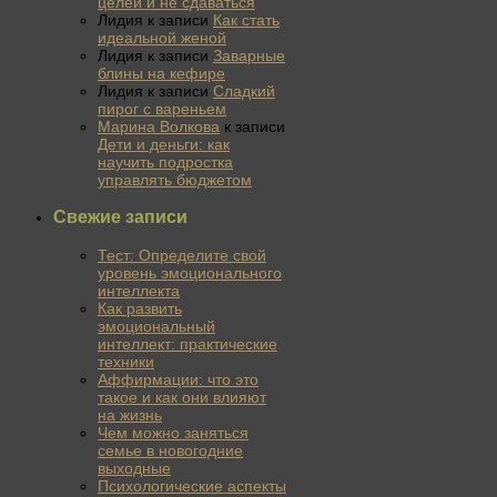
целей и не сдаваться
Лидия
к записи
Как стать
идеальной женой
Лидия
к записи
Заварные
блины на кефире
Лидия
к записи
Сладкий
пирог с вареньем
Марина Волкова
к записи
Дети и деньги: как
научить подростка
управлять бюджетом
Свежие записи
Тест: Определите свой
уровень эмоционального
интеллекта
Как развить
эмоциональный
интеллект: практические
техники
Аффирмации: что это
такое и как они влияют
на жизнь
Чем можно заняться
семье в новогодние
выходные
Психологические аспекты