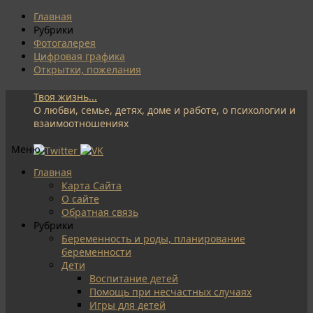
Главная
Рубрики
Фотогалерея
Цифровая графика
Открытки, пожелания
Твоя жизнь...
О любви, семье, детях, доме и работе, о психологии и
взаимоотношениях
Меню
Перейти
Главная
к
Карта Сайта
содержимому
О сайте
Обратная связь
Рубрики
Беременность и роды, планирование
беременности
Дети
Воспитание детей
Помощь при несчастных случаях
Игры для детей