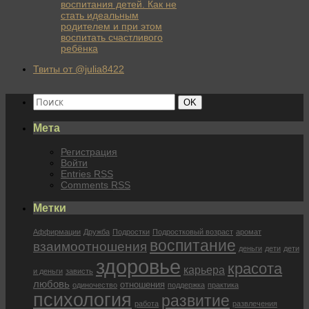
воспитания детей. Как не
стать идеальным
родителем и при этом
воспитать счастливого
ребёнка
Твиты от @julia8422
Найти:
Поиск
OK
Мета
Регистрация
Войти
Entries
RSS
Comments
RSS
Метки
Аффирмации
Дружба
Подростки
Подростковый возраст
аромат
воспитание
взаимоотношения
деньги
дети
дети
здоровье
красота
карьера
и деньги
зависть
любовь
отношения
одиночество
поддержка
практика
психология
развитие
работа
развлечения