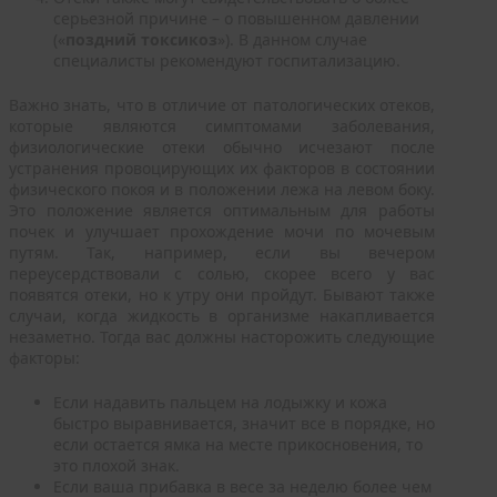
серьезной причине – о повышенном давлении
(«
поздний токсикоз
»). В данном случае
специалисты рекомендуют госпитализацию.
Важно знать, что в отличие от патологических отеков,
которые являются симптомами заболевания,
физиологические отеки обычно исчезают после
устранения провоцирующих их факторов в состоянии
физического покоя и в положении лежа на левом боку.
Это положение является оптимальным для работы
почек и улучшает прохождение мочи по мочевым
путям. Так, например, если вы вечером
переусердствовали с солью, скорее всего у вас
появятся отеки, но к утру они пройдут. Бывают также
случаи, когда жидкость в организме накапливается
незаметно. Тогда вас должны насторожить следующие
факторы:
Если надавить пальцем на лодыжку и кожа
быстро выравнивается, значит все в порядке, но
если остается ямка на месте прикосновения, то
это плохой знак.
Если ваша прибавка в весе за неделю более чем