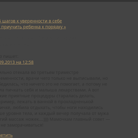
 шагов к уверенности в себе
 приучить ребенка к порядку
»
комментарий:
Отеки во время
ременности
a
пишет:
09.2013 на 12:58
ильно отекала во третьем триместре
еменности, врачи чего только не выписывали, но
бедилась, что ничего это не помогает, а потому не
ла пичкать себя и малыша лекарствами. А вот
кие приятные процедуры старалась делать,
ример, лежать в ванной в прохладненькой
ичке, любила отдыхать, чтобы ноги находились
е уровня тела, и каждый вечер получала от мужа
гий массаж ножек….)))) Мамочкам главный совет —
 не заморачиваться!
ветить