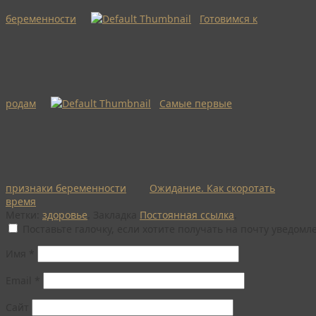
беременности
Готовимся к
родам
Самые первые
признаки беременности
Ожидание. Как скоротать
время
Метки:
здоровье
.
Закладка
Постоянная ссылка
.
Поставьте галочку, если хотите получать на почту уведом
Имя
*
Email
*
Сайт