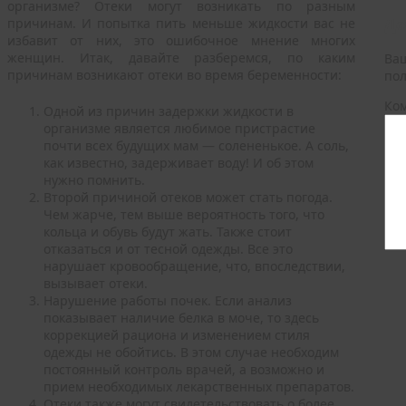
организме? Отеки могут возникать по разным
причинам. И попытка пить меньше жидкости вас не
До
избавит от них, это ошибочное мнение многих
женщин. Итак, давайте разберемся, по каким
Ваш
причинам возникают отеки во время беременности:
по
Ко
Одной из причин задержки жидкости в
организме является любимое пристрастие
почти всех будущих мам — солененькое. А соль,
как известно, задерживает воду! И об этом
нужно помнить.
Второй причиной отеков может стать погода.
Чем жарче, тем выше вероятность того, что
кольца и обувь будут жать. Также стоит
отказаться и от тесной одежды. Все это
нарушает кровообращение, что, впоследствии,
вызывает отеки.
Нарушение работы почек. Если анализ
показывает наличие белка в моче, то здесь
коррекцией рациона и изменением стиля
одежды не обойтись. В этом случае необходим
постоянный контроль врачей, а возможно и
прием необходимых лекарственных препаратов.
Отеки также могут свидетельствовать о более