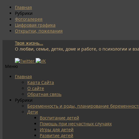
Главная
Рубрики
Фотогалерея
Цифровая графика
Открытки, пожелания
Твоя жизнь...
О любви, семье, детях, доме и работе, о психологии и 
Меню
Перейти
Главная
к
Карта Сайта
содержимому
О сайте
Обратная связь
Рубрики
Беременность и роды, планирование беременност
Дети
Воспитание детей
Помощь при несчастных случаях
Игры для детей
Развитие детей