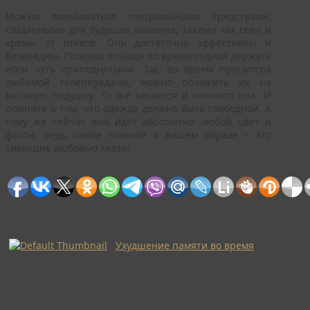
Можно пользоваться специальными средствами,
созданными для будущих мамочек, такими как гели и
кремы от отеков. Они достаточно эффективны и
безвредны. Полезно почаще во время отдыха держать
ноги чуть приподнятыми. Так, во время просмотра
любимой телепередачи, можно положить их на
высокую подушку. То же касается и ночного сна. И
помните о том, что одежда должна быть свободной. К
тому же сейчас вам идет абсолютно любой цвет и
фасон, ведь самое главное в вашем образе – это
сияющие любовью глаза!
Возможно Вам понравятся эти статьи:
Ухудшение памяти во время