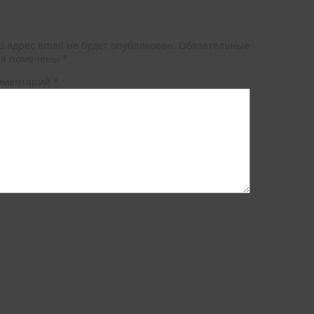
бавить комментарий
 адрес email не будет опубликован.
Обязательные
ля помечены
*
мментарий
*