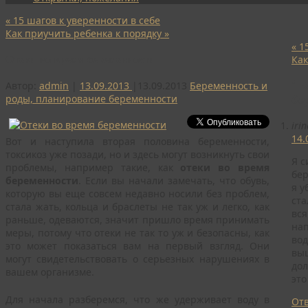
«
15 шагов к уверенности в себе
Как приучить ребенка к порядку
»
«
15
Отеки во время беременности
Как
1 
Автор:
admin
|
13.09.2013
|
13.09.2013
Беременность и
роды, планирование беременности
бе
irin
14.
Вот и наступила вторая половина беременности,
токсикоз уже позади, но и здесь могут возникнуть свои
Я с
проблемы, например такие, как
отеки во время
бер
беременности
. Если вы начали замечать, что обувь,
я у
которую вы еще совсем недавно носили без проблем,
ста
стала жать, кольца и браслеты не так уж и легко, как
вся
раньше, одеваются, значит пришло время принимать
нап
меры, потому что отеки не так то уж и безопасны, как
вод
это может показаться вам на первый взгляд. Они
выш
могут свидетельствовать о серьезных нарушениях в
дол
вашем организме.
это
Для начала разберемся, что же удерживает воду в
От