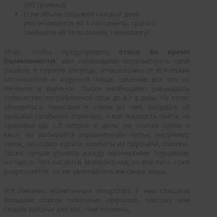
300 граммов.
Если объем лодыжки каждый день
увеличивается на 1 сантиметр, срочно
сообщите об этом своему гинекологу!
Итак, чтобы предупредить
отеки во время
беременности
, вам необходимо пересмотреть свой
рацион, в первую очередь, отказавшись от всяческих
копченостей и жареной пищи, заменив все это на
печеное и вареное. Также необходимо уменьшить
количество потребляемой соли до 8 г в день. Не стоит
объедаться томатами и соком из них, забудьте об
орешках (особенно соленых). А вот жидкость пейте на
здоровье (до 1,5 литров в день, не считая супов и
каш). Но выбирайте «правильное» питье, например
такое, как отвар кураги, компоты из брусники, клюквы.
Также лучше утолять жажду маленькими порциями,
но часто. Что касается зеленого чая, то его пить тоже
разрешается, но не увлекайтесь им сверх меры.
Но! Никаких мочегонных лекарств!!! У них слишком
большой список побочных эффектов, поэтому они
скорее вредны для вас, чем полезны.