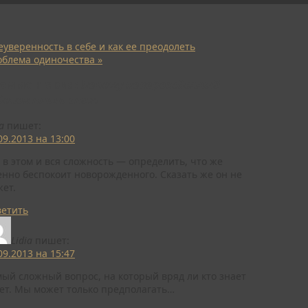
уверенность в себе и как ее преодолеть
облема одиночества
»
комментария:
Почему новорожденный
бенок плохо спит
a
пишет:
09.2013 на 13:00
 в этом и вся сложность — определить, что же
нно беспокоит новорожденного. Сказать же он не
ет.
ветить
Lidia
пишет:
09.2013 на 15:47
ый сложный вопрос, на который вряд ли кто знает
ет. Мы может только предполагать…