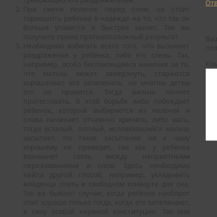
От
При смене пеленок перед сном, не стоит
тормошить ребенка в надежде на то, что так он
До
больше утомится и быстрее заснет. Так вы
получите прямо противоположный результат.
Ваш
Необходимо избегать всего того, что вызывает
по
раздражение у ребенка, либо его слезы. Так,
Ко
например, особо беспокоящиеся мамочки за то,
что малыш может замерзнуть, стараются
хорошенько его запеленать, но многим детям
это не нравится. Тогда малыш начнет
протестовать. В этой борьбе либо побеждает
ребенок, который выбирается из пеленок и
снова начинает отчаянно кричать, либо мать,
тогда усталый, потный, исплакавшийся малыш
засыпает. Но такое засыпание ни к чему
хорошему не приведет, так как у ребенка
возникнет связь между неприятными
переживаниями и сном. Здесь необходимо
найти другой способ, например, укладывать
младенца спать в свободном конверте для сна.
Так же бывают случаи, когда ребенок наоборот
спит хорошо только тогда, когда его запеленают,
в силу особой нервной конституции. Так они