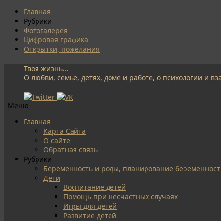
Главная
Рубрики
Фотогалерея
Цифровая графика
Открытки, пожелания
Твоя жизнь...
О любви, семье, детях, доме и работе, о психологии и 
Меню
Перейти
Главная
к
Карта Сайта
содержимому
О сайте
Обратная связь
Рубрики
Беременность и роды, планирование беременност
Дети
Воспитание детей
Помощь при несчастных случаях
Игры для детей
Развитие детей