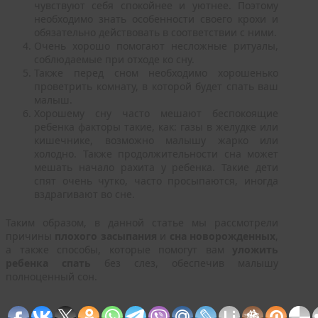
чувствуют себя спокойнее и уютнее. Поэтому
необходимо знать особенности своего крохи и
обязательно действовать в соответствии с ними.
Очень хорошо помогают несложные ритуалы,
соблюдаемые при отходе ко сну.
Также перед сном необходимо хорошенько
проветрить комнату, в которой будет спать ваш
малыш.
Хорошему сну часто мешают беспокоящие
ребенка факторы такие, как: газы в желудке или
кишечнике, возможно малышу жарко или
холодно. Также продолжительности сна может
мешать начало рахита у ребенка. Такие дети
спят очень чутко, часто просыпаются, иногда
вздрагивают во сне.
Таким образом, в данной статье мы рассмотрели
причины
плохого засыпания
и
сна
новорожденных
,
а также способы, которые помогут вам
уложить
ребенка спать
без слез, обеспечив малышу
полноценный сон.