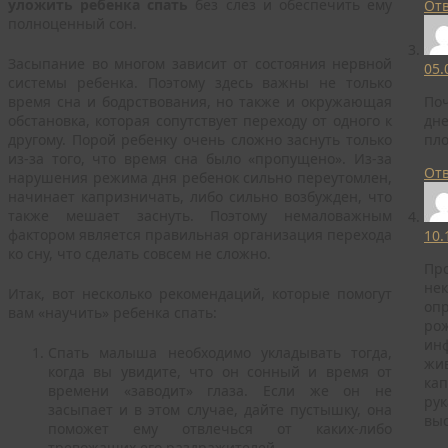
уложить ребенка спать
без слез и обеспечить ему
От
полноценный сон.
Засыпание во многом зависит от состояния нервной
05.
системы ребенка. Поэтому здесь важны не только
время сна и бодрствования, но также и окружающая
Поч
обстановка, которая сопутствует переходу от одного к
дне
другому. Порой ребенку очень сложно заснуть только
пло
из-за того, что время сна было «пропущено». Из-за
От
нарушения режима дня ребенок сильно переутомлен,
начинает капризничать, либо сильно возбужден, что
также мешает заснуть. Поэтому немаловажным
фактором является правильная организация перехода
10.
ко сну, что сделать совсем не сложно.
Про
нек
Итак, вот несколько рекомендаций, которые помогут
опр
вам «научить» ребенка спать:
рож
инф
Спать малыша необходимо укладывать тогда,
жив
когда вы увидите, что он сонный и время от
кап
времени «заводит» глаза. Если же он не
рук
засыпает и в этом случае, дайте пустышку, она
выс
поможет ему отвлечься от каких-либо
тревожащих его раздражителей.