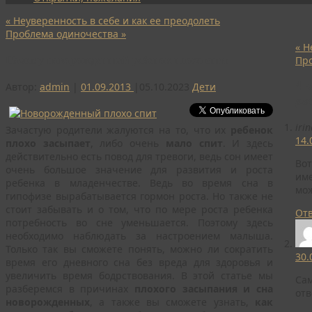
«
Неуверенность в себе и как ее преодолеть
Проблема одиночества
»
«
Не
Почему новорожденный ребенок плохо спит
Пр
4 
Автор:
admin
|
01.09.2013
|
05.10.2023
Дети
ре
irin
Зачастую родители жалуются на то, что их
ребенок
14.
плохо засыпает
, либо очень
мало спит
. И здесь
действительно есть повод для тревоги, ведь сон имеет
Вот
очень большое значение для развития и роста
име
ребенка в младенчестве. Ведь во время сна в
мож
гипофизе вырабатывается гормон роста.
Но также не
стоит забывать и о том, что по мере роста ребенка
От
потребность во сне уменьшается. Поэтому здесь
необходимо наблюдать за настроением малыша.
Только так вы сможете понять, можно ли сократить
30.
время его дневного сна без вреда для здоровья и
увеличить время бодрствования. В этой статье мы
Сам
разберемся в причинах
плохого засыпания и сна
отв
новорожденных
, а также вы сможете узнать,
как