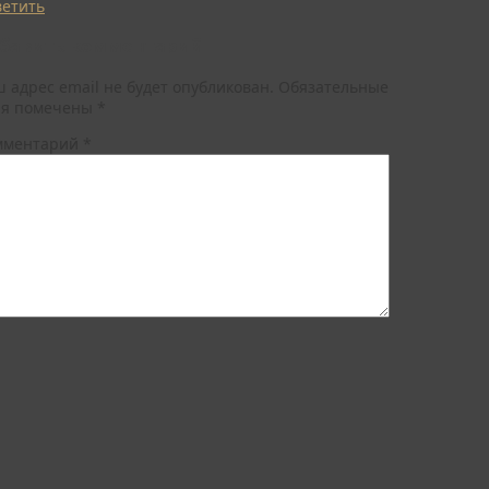
ветить
бавить комментарий
 адрес email не будет опубликован.
Обязательные
ля помечены
*
мментарий
*