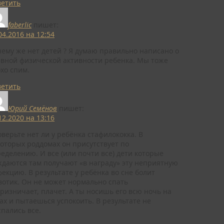
ветить
faberlic
пишет:
04.2016 на 12:54
ему же нет детей ? Я думаю правильно написано о
вной физической активности ребенка. Мы тоже
хо спим.
ветить
Юрий Семёнов
пишет:
12.2020 на 13:16
верьте нет ли у ребёнка стафилококка. В
оторых роддомах он присутствует по
еделению. И все (или почти все) дети которые
даются там получают «в награду» эту неприятную
екцию. В результате у ребёнка во сне болит
отик. Он не может нормально спать
ризничает, плачет. А ты носишь его всю ночь на
ах и пытаешься успокоить. В результате не
пались все.