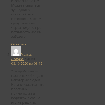
и оставьте на ночь.
Может появиться
зуд, однако
постарайтесь
потерпеть. С этим
средством уже
через неделю про
потливость ног Вы
забудете.
Ответить
Максим
Петров
пишет:
08.10.2020 на 08:16
Эта проблема —
настоящий бич для
некоторых людей.
Но мне кажется, что
простыми
примочками и
водичкой с солью
это не решить.