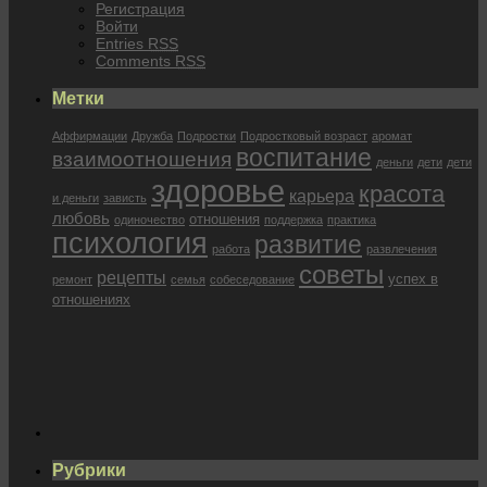
Регистрация
Войти
Entries
RSS
Comments
RSS
Метки
Аффирмации
Дружба
Подростки
Подростковый возраст
аромат
воспитание
взаимоотношения
деньги
дети
дети
здоровье
красота
карьера
и деньги
зависть
любовь
отношения
одиночество
поддержка
практика
психология
развитие
работа
развлечения
советы
рецепты
успех в
ремонт
семья
собеседование
отношениях
Рубрики