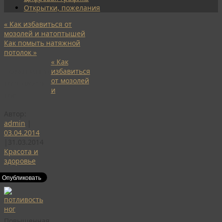
Открытки, пожелания
«
Как избавиться от
мозолей и натоптышей
Как помыть натяжной
потолок
»
«
Как
Повышенная
избавиться
от мозолей
потливость
и
ног
Автор:
admin
|
03.04.2014
|
31.03.2014
Красота и
здоровье
Повышенная