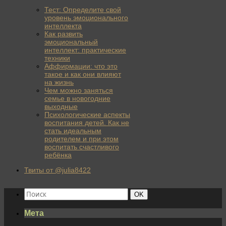
Тест: Определите свой
уровень эмоционального
интеллекта
Как развить
эмоциональный
интеллект: практические
техники
Аффирмации: что это
такое и как они влияют
на жизнь
Чем можно заняться
семье в новогодние
выходные
Психологические аспекты
воспитания детей. Как не
стать идеальным
родителем и при этом
воспитать счастливого
ребёнка
Твиты от @julia8422
Найти:
Поиск
OK
Мета