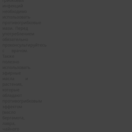
грибковых
инфекций
необходимо
использовать
противогрибковые
мази. Перед
употреблением
обязательно
проконсультируйтесь
с врачом.
Также
полезно
использовать
эфирные
масла и
растения,
которые
обладают
противогрибковым
эффектом
(масло
бергамота,
лавра,
чайного