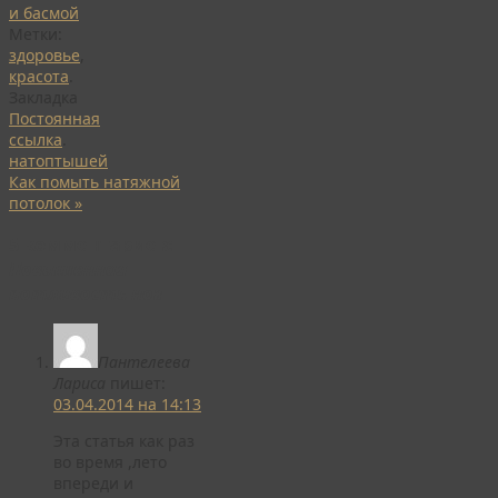
и басмой
Метки:
здоровье
,
красота
.
Закладка
Постоянная
ссылка
.
натоптышей
Как помыть натяжной
потолок
»
5 комментариев:
Повышенная
потливость ног
Пантелеева
Лариса
пишет:
03.04.2014 на 14:13
Эта статья как раз
во время ,лето
впереди и