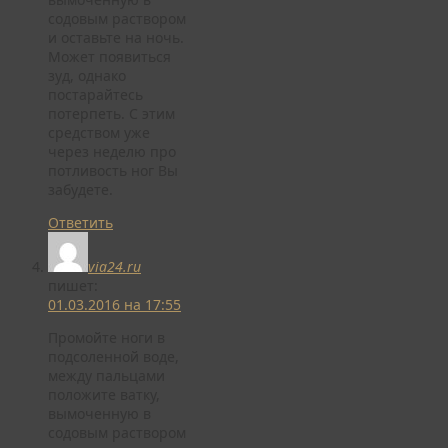
содовым раствором
и оставьте на ночь.
Может появиться
зуд, однако
постарайтесь
потерпеть. С этим
средством уже
через неделю про
потливость ног Вы
забудете.
Ответить
via24.ru
пишет:
01.03.2016 на 17:55
Промойте ноги в
подсоленной воде,
между пальцами
положите ватку,
вымоченную в
содовым раствором