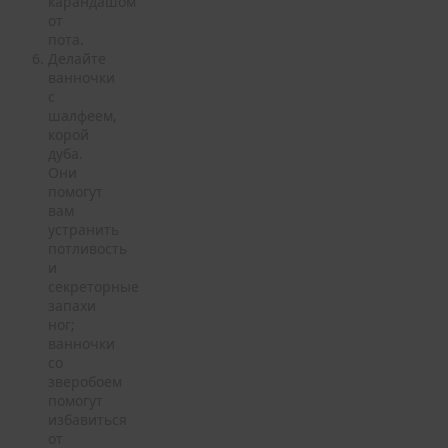
карандашом
от
пота.
Делайте
ванночки
с
шалфеем,
корой
дуба.
Они
помогут
вам
устранить
потливость
и
секреторные
запахи
ног;
ванночки
со
зверобоем
помогут
избавиться
от