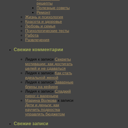
рецепты
Полезные советы
Ремонт
Жизнь и психология
Красота и здоровье
Любовь и семья
Психологические тесты
Работа
Развлечения
Свежие комментарии
Лидия
к записи
Секреты
мотивации: как достигать
целей и не сдаваться
Лидия
к записи
Как стать
идеальной женой
Лидия
к записи
Заварные
блины на кефире
Лидия
к записи
Сладкий
пирог с вареньем
Марина Волкова
к записи
Дети и деньги: как
научить подростка
управлять бюджетом
Свежие записи