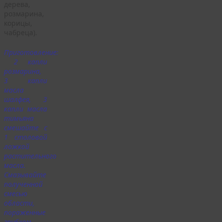
дерева,
розмарина,
корицы,
чабреца).
Приготовление:
2 капли
розмарина,
3 капли
масла
шалфея, 3
капли масла
тимьяна
смешайте с
1 столовой
ложкой
растительного
масла.
Смазывайте
полученной
смесью
области,
пораженные
грибком.