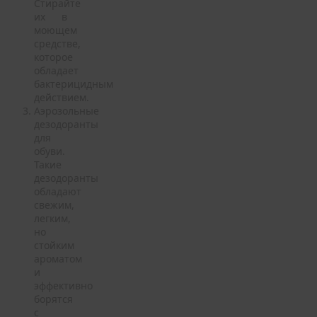
Стирайте
их в
моющем
средстве,
которое
обладает
бактерицидным
действием.
Аэрозольные
дезодоранты
для
обуви.
Такие
дезодоранты
обладают
свежим,
легким,
но
стойким
ароматом
и
эффективно
борятся
с