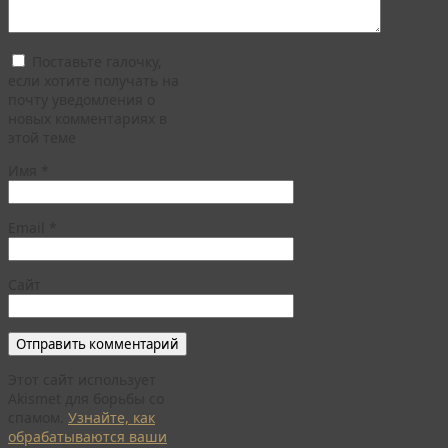
Поставьте галочку,
если хотите получать на
почту уведомления о
новых комментариях в
этой теме
Имя
*
Email
*
Сайт
Этот сайт использует
Akismet для борьбы со
спамом.
Узнайте, как
обрабатываются ваши