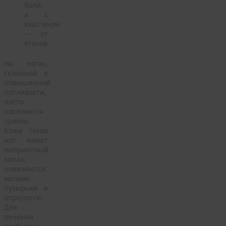
боли,
а с
каштаном
— от
отеков.
На ногах,
склонной к
повышенной
потливости,
часто
поселяется
грибок.
Кожа таких
ног имеет
неприятный
запах,
появляются
мелкие
пузырьки и
опрелости.
Для
лечения