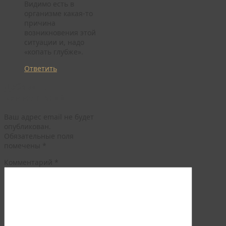
Видимо есть в
организме какая-то
причина
возникновения этой
ситуации и, надо
«копать глубже».
Ответить
Добавить
комментарий
Ваш адрес email не будет
опубликован.
Обязательные поля
помечены
*
Комментарий
*