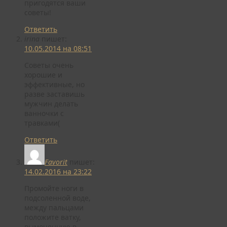
пригодятся ваши
советы!
Ответить
irina
пишет:
10.05.2014 на 08:51
Советы очень
хорошие и
эффективные, но
разве заставишь
мужчин делать
ванночки с
травками(
Ответить
Favorit
пишет:
14.02.2016 на 23:22
Промойте ноги в
подсоленной воде,
между пальцами
положите ватку,
вымоченную в