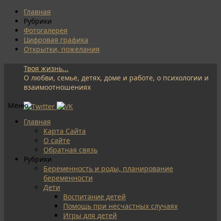
Главная
Рубрики
Фотогалерея
Цифровая графика
Открытки, пожелания
Твоя жизнь...
О любви, семье, детях, доме и работе, о психологии и
взаимоотношениях
Меню
Перейти
Главная
к
Карта Сайта
содержимому
О сайте
Обратная связь
Рубрики
Беременность и роды, планирование
беременности
Дети
Воспитание детей
Помощь при несчастных случаях
Игры для детей