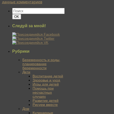
данные комментариев
.
Найти:
Поиск
OK
Следуй за мной!
Рубрики
Беременность и роды,
планирование
беременности
Дети
Воспитание детей
Здоровье и уход
Игры для детей
Помощь при
несчастных
случаях
Развитие детей
Рисуем вместе
Дом
Кулинарные