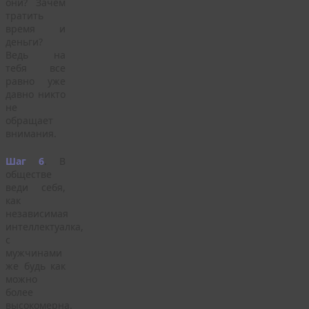
они? Зачем
тратить
время и
деньги?
Ведь на
тебя все
равно уже
давно никто
не
обращает
внимания.
Шаг 6
. В
обществе
веди себя,
как
независимая
интеллектуалка,
с
мужчинами
же будь как
можно
более
высокомерна.