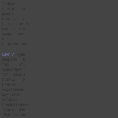
Любые
намеки на
флирт
отвергай с
негодованием,
как нечто
аморальное
и
неприличное.
Шаг 7
. Будь
уверена в
том, что
существует
тот самый
принц, а
именно
«идеальный
мужчина»,
который
предназначен
только для
тебя. Ни за