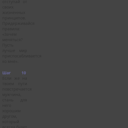
отступай от
своих
жизненных
принципов.
Придерживайся
правила:
«Зачем
меняться?
Пусть
лучше мир
приспосабливается
ко мне».
Шаг 10
.
Если же на
твоем пути
повстречается
мужчина,
стань для
него
хорошим
другом,
который
всегда будет