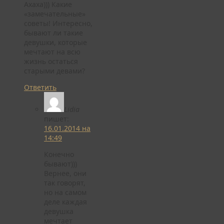
Ахаха))) Какие
«замечательные»
советы! Интересно,
бывают ли такие
девушки, которые
мечтают на всю
жизнь остаться
старыми девами?
Ответить
Lidia
пишет:
16.01.2014 на
14:49
Конечно
бывают)))
Вернее, они
так говорят,
но на самом
деле каждая
девушка
мечтает