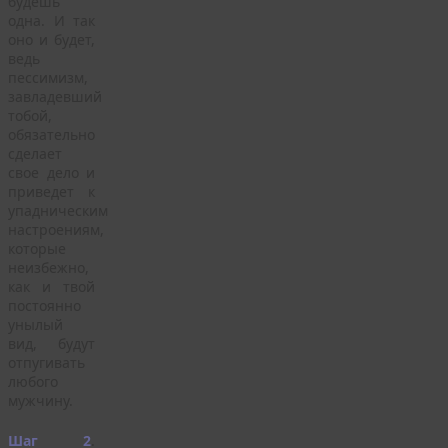
будешь
одна. И так
оно и будет,
ведь
пессимизм,
завладевший
тобой,
обязательно
сделает
свое дело и
приведет к
упадническим
настроениям,
которые
неизбежно,
как и твой
постоянно
унылый
вид, будут
отпугивать
любого
мужчину.
Шаг 2
.