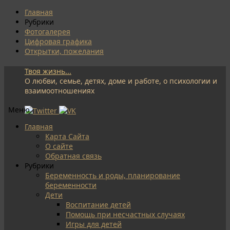
Главная
Рубрики
Фотогалерея
Цифровая графика
Открытки, пожелания
Твоя жизнь...
О любви, семье, детях, доме и работе, о психологии и
взаимоотношениях
Меню
Перейти
Главная
к
Карта Сайта
содержимому
О сайте
Обратная связь
Рубрики
Беременность и роды, планирование
беременности
Дети
Воспитание детей
Помощь при несчастных случаях
Игры для детей