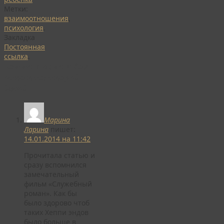
Метки:
взаимоотношения
,
психология
.
Закладка
Постоянная
ссылка
.
комментариев:
Как
остаться старой
девой
Марина
Ларина
пишет:
14.01.2014 на 11:42
Прочитала статью и
сразу вспомнился
замечательный
фильм «Служебный
роман». Как бы
было здорово чтоб
таких Хеппи эндов
было больше в