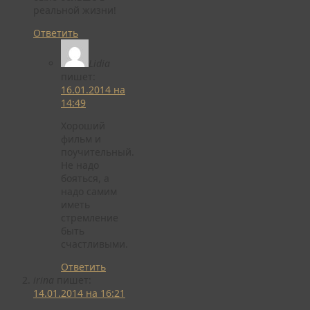
реальной жизни!
Ответить
Lidia
пишет:
16.01.2014 на
14:49
Хороший
фильм и
поучительный.
Не надо
бояться, а
надо самим
иметь
стремление
быть
счастливыми.
Ответить
irina
пишет:
14.01.2014 на 16:21