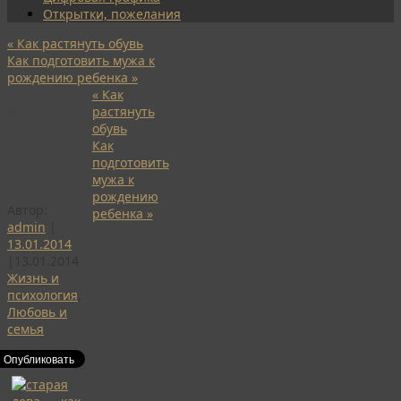
Открытки, пожелания
«
Как растянуть обувь
Как подготовить мужа к
рождению ребенка
»
«
Как
Как
растянуть
обувь
остаться
Как
старой
подготовить
девой
мужа к
рождению
Автор:
ребенка
»
admin
|
13.01.2014
6
|
13.01.2014
Жизнь и
психология
,
Любовь и
семья