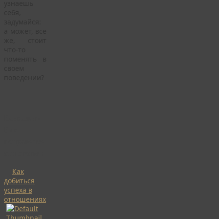
узнаешь
себя,
задумайся:
а может, все
же, стоит
что-то
поменять в
своем
поведении?
Возможно
Вам
понравятся
эти статьи:
Как
добиться
успеха в
отношениях