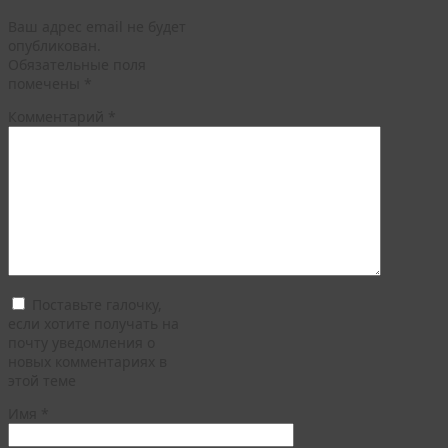
Ваш адрес email не будет
опубликован.
Обязательные поля
помечены
*
Комментарий
*
Поставьте галочку,
если хотите получать на
почту уведомления о
новых комментариях в
этой теме
Имя
*