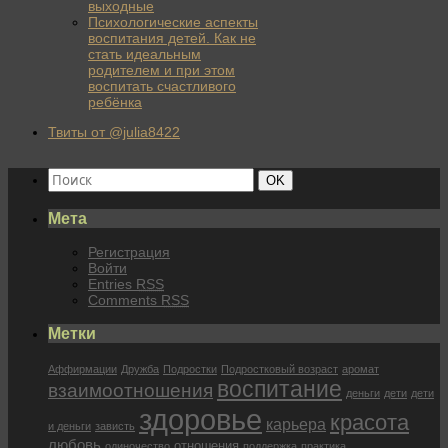
выходные
Психологические аспекты
воспитания детей. Как не
стать идеальным
родителем и при этом
воспитать счастливого
ребёнка
Твиты от @julia8422
Найти:
Поиск
OK
Мета
Регистрация
Войти
Entries
RSS
Comments
RSS
Метки
Аффирмации
Дружба
Подростки
Подростковый возраст
аромат
воспитание
взаимоотношения
деньги
дети
дети
здоровье
красота
карьера
и деньги
зависть
любовь
отношения
одиночество
поддержка
практика