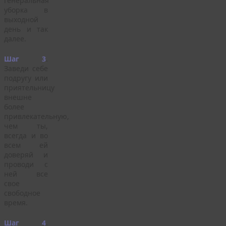
генеральная
уборка в
выходной
день и так
далее.
Шаг 3
.
Заведи себе
подругу или
приятельницу
внешне
более
привлекательную,
чем ты,
всегда и во
всем ей
доверяй и
проводи с
ней все
свое
свободное
время.
Шаг 4
.