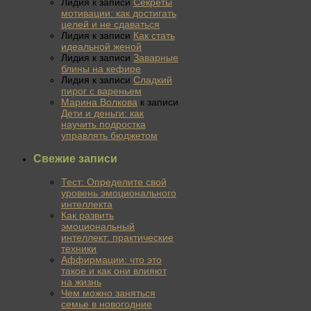
Лидия
к записи
Секреты
мотивации: как достигать
целей и не сдаваться
Лидия
к записи
Как стать
идеальной женой
Лидия
к записи
Заварные
блины на кефире
Лидия
к записи
Сладкий
пирог с вареньем
Марина Волкова
к записи
Дети и деньги: как
научить подростка
управлять бюджетом
Свежие записи
Тест: Определите свой
уровень эмоционального
интеллекта
Как развить
эмоциональный
интеллект: практические
техники
Аффирмации: что это
такое и как они влияют
на жизнь
Чем можно заняться
семье в новогодние