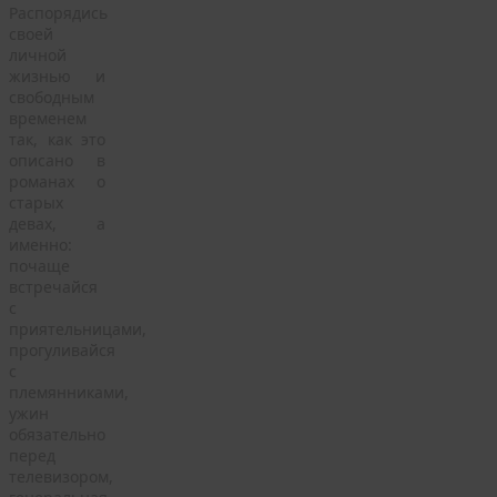
Распорядись
своей
личной
жизнью и
свободным
временем
так, как это
описано в
романах о
старых
девах, а
именно:
почаще
встречайся
с
приятельницами,
прогуливайся
с
племянниками,
ужин
обязательно
перед
телевизором,