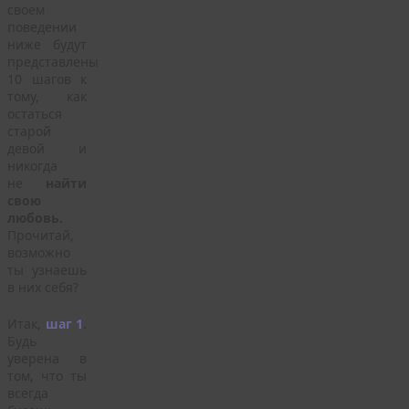
своем
поведении
ниже будут
представлены
10 шагов к
тому, как
остаться
старой
девой и
никогда
не
найти
свою
любовь.
Прочитай,
возможно
ты узнаешь
в них себя?
Итак,
шаг 1
.
Будь
уверена в
том, что ты
всегда