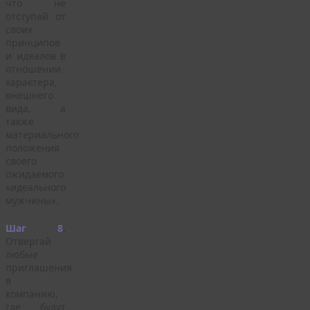
что не
отступай от
своих
принципов
и идеалов в
отношении
характера,
внешнего
вида, а
также
материального
положения
своего
ожидаемого
«идеального
мужчины».
Шаг 8
.
Отвергай
любые
приглашения
в
компанию,
где будут