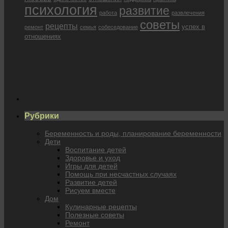
психология
развитие
работа
развлечения
советы
рецепты
успех в
ремонт
семья
собеседование
отношениях
Рубрики
Беременность и роды, планирование беременности
Дети
Воспитание детей
Здоровье и уход
Игры для детей
Помощь при несчастных случаях
Развитие детей
Рисуем вместе
Дом
Кулинарные рецепты
Полезные советы
Ремонт