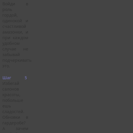
Войди в
роль
гордой,
одинокой и
счастливой
амазонки, и
при каждом
удобном
случае не
забывай
подчеркивать
это.
Шаг 5
.
Избегай
салонов
красоты,
побольше
ешь
сладостей.
Обновки в
гардеробе?
А зачем